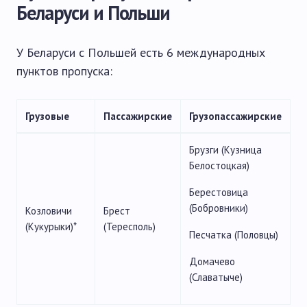
Беларуси и Польши
У Беларуси с Польшей есть 6 международных
пунктов пропуска:
Грузовые
Пассажирские
Грузопассажирские
Брузги (Кузница
Белостоцкая)
Берестовица
(Бобровники)
Козловичи
Брест
(Кукурыки)*
(Тересполь)
Песчатка (Половцы)
Домачево
(Славатыче)