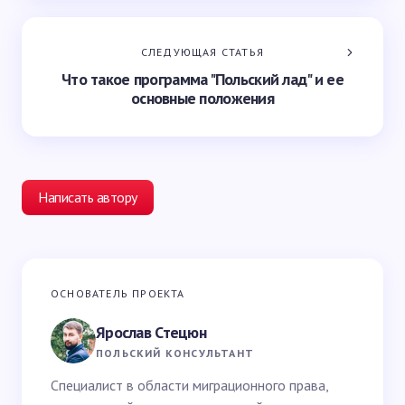
СЛЕДУЮЩАЯ СТАТЬЯ
Что такое программа "Польский лад" и ее
основные положения
Написать автору
Ваш адрес email не будет опубликован.
Обязательные
ОСНОВАТЕЛЬ ПРОЕКТА
поля помечены
*
Ярослав Стецюн
Ваше имя *
ПОЛЬСКИЙ КОНСУЛЬТАНТ
Специалист в области миграционного права,