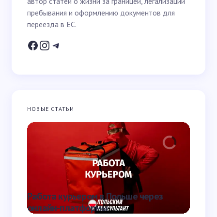
автор статей о жизни за границей, легализации
Email *
пребывания и оформлению документов для
переезда в ЕС.
Ваш вопрос *
НОВЫЕ СТАТЬИ
Запомнить имя и email для следующих
комментариев
Отправить
Работа курьером в Польше через
Что та
онлайн-платформы
она от