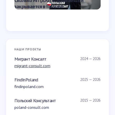
Сколько ИП (JDG) открывается и
наказа
закрывается в Польше
Польш
НАШИ ПРОЕКТЫ
Мигрант Консалт
2024 — 2026
migrant-consult.com
FindInPoland
2025 — 2026
findinpoland.com
Польский Консультант
2015 — 2026
poland-consult.com