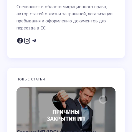
Специалист в области миграционного права,
автор статей о жизни за границей, легализации
Email *
пребывания и оформлению документов для
переезда в ЕС.
Ваш вопрос *
НОВЫЕ СТАТЬИ
Запомнить имя и email для следующих
комментариев
Отправить
Что яв