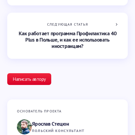
СЛЕДУЮЩАЯ СТАТЬЯ
Как работает программа Профилактика 40
Plus в Польше, и как ее использовать
иностранцам?
Написать автору
Ваш адрес email не будет опубликован.
Обязательные
ОСНОВАТЕЛЬ ПРОЕКТА
поля помечены
*
Ярослав Стецюн
Ваше имя *
ПОЛЬСКИЙ КОНСУЛЬТАНТ