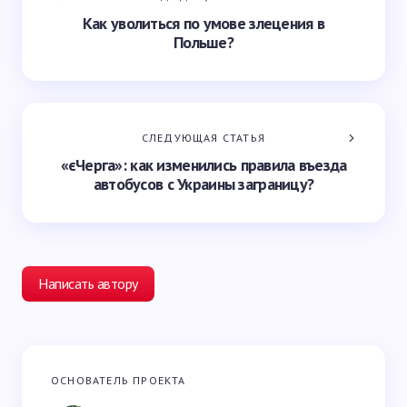
Как уволиться по умове злецения в
Польше?
СЛЕДУЮЩАЯ СТАТЬЯ
«єЧерга»: как изменились правила въезда
автобусов с Украины заграницу?
Написать автору
Ваш адрес email не будет опубликован.
Обязательные
ОСНОВАТЕЛЬ ПРОЕКТА
поля помечены
*