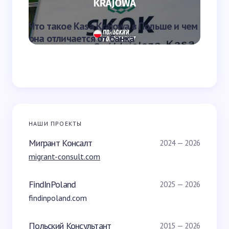
Что такое Kasa Krajowa в Польше и чем
Что та
она отличается от банка
переве
НАШИ ПРОЕКТЫ
Мигрант Консалт
2024 — 2026
migrant-consult.com
FindInPoland
2025 — 2026
findinpoland.com
Польский Консультант
2015 — 2026