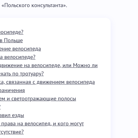
 «Польского консультанта».
лосипеде?
 в Польше
ение велосипеда
на велосипеде?
движение на велосипеде, или Можно ли
хать по тротуару?
ка, связанная с движением велосипеда
граничения
ем и светоотражающие полосы
?
авил езды
 права на велосипед, и кого могут
тсутствие?