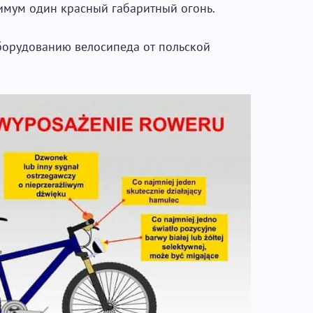
нимум один красный габаритный огонь.
борудованию велосипеда от польской