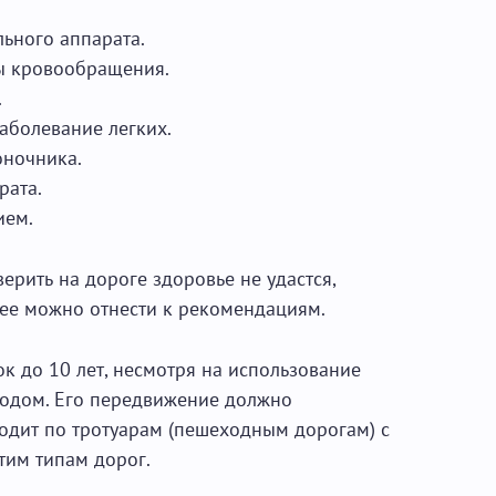
ьного аппарата.
ы кровообращения.
.
аболевание легких.
оночника.
рата.
ием.
верить на дороге здоровье не удастся,
ее можно отнести к рекомендациям.
к до 10 лет, несмотря на использование
еходом. Его передвижение должно
одит по тротуарам (пешеходным дорогам) с
тим типам дорог.