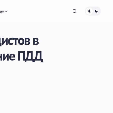
ам
истов в
ние ПДД