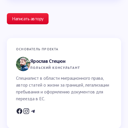
Написать автору
Ваш адрес email не будет опубликован.
Обязательные
ОСНОВАТЕЛЬ ПРОЕКТА
поля помечены
*
Ярослав Стецюн
Ваше имя *
ПОЛЬСКИЙ КОНСУЛЬТАНТ
Специалист в области миграционного права,
автор статей о жизни за границей, легализации
Email *
пребывания и оформлению документов для
переезда в ЕС.
Ваш вопрос *