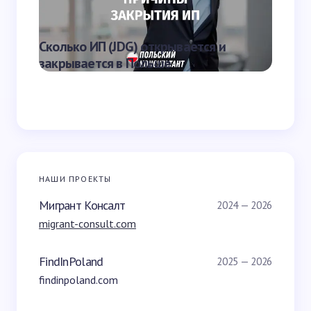
Что яв
Сколько ИП (JDG) открывается и
наказа
закрывается в Польше
Польш
НАШИ ПРОЕКТЫ
Мигрант Консалт
2024 — 2026
migrant-consult.com
FindInPoland
2025 — 2026
findinpoland.com