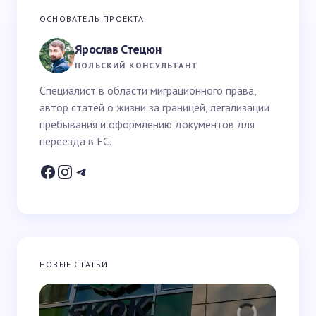
Ваш адрес email не будет опубликован.
Обязательные
ОСНОВАТЕЛЬ ПРОЕКТА
поля помечены
*
Ярослав Стецюн
Ваше имя *
ПОЛЬСКИЙ КОНСУЛЬТАНТ
Специалист в области миграционного права,
автор статей о жизни за границей, легализации
Email *
пребывания и оформлению документов для
переезда в ЕС.
Ваш вопрос *
НОВЫЕ СТАТЬИ
Запомнить имя и email для следующих
комментариев