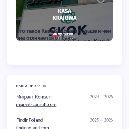
Отправить
Что такое Kasa Krajowa в Польше и чем
Что та
она отличается от банка
переве
НАШИ ПРОЕКТЫ
Мигрант Консалт
2024 — 2026
migrant-consult.com
FindInPoland
2025 — 2026
findinpoland.com