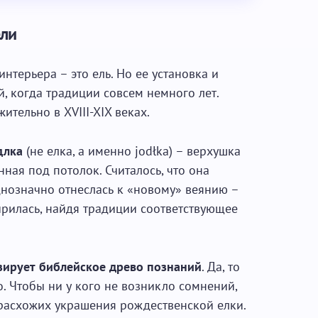
ели
нтерьера – это ель. Но ее установка и
й, когда традиции совсем немного лет.
тельно в XVIII-XIX веках.
длка
(не елка, а именно jodłka) – верхушка
ная под потолок. Считалось, что она
днозначно отнеслась к «новому» веянию –
ирилась, найдя традиции соответствующее
зирует библейское древо познаний
. Да, то
о. Чтобы ни у кого не возникло сомнений,
расхожих украшения рождественской елки.