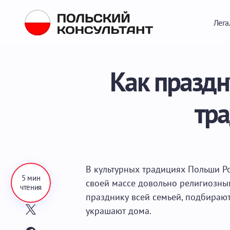
Лега
Как праздн
тр
В культурных традициях Польши Ро
5 мин
своей массе довольно религиозным
чтения
празднику всей семьей, подбираю
украшают дома.