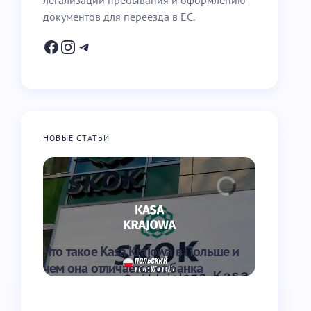
легализации пребывания и оформлению
документов для переезда в ЕС.
НОВЫЕ СТАТЬИ
Что такое Kasa Krajowa в Польше и
Что такое
чем она отличается от банка
перевести