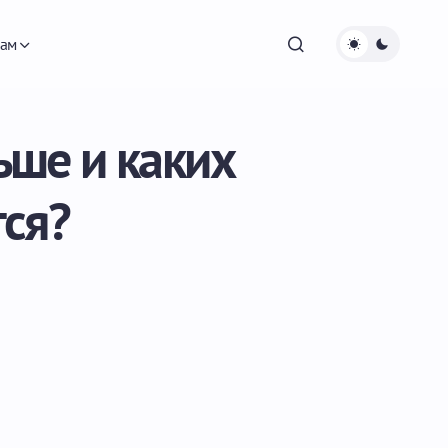
ам
ьше и каких
ся?