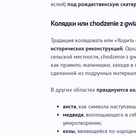
яслей)
под рождественскую скате
Колядки или chodzenie z gwi
Традиция колядовать или «Ходить
исторических реконструкций
. Одн
сельской местности, chodzenie z gw
как правило, мальчишки, заходя в 
сделанной из подручных материал
В других областях
празднуются ко
аиста
, как символа наступающ
медведя
, воплощающего в се
умиротворения;
козы
, являющейся по народ