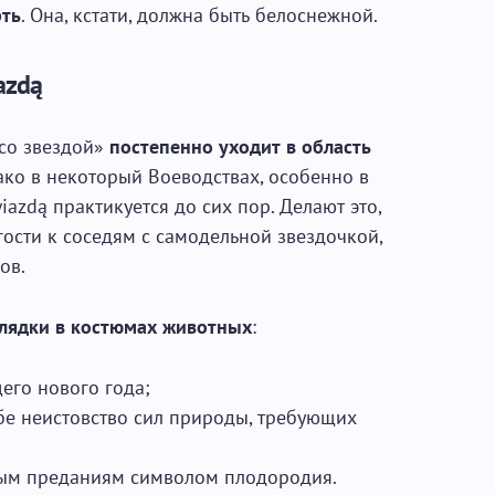
рть
. Она, кстати, должна быть белоснежной.
azdą
 со звездой»
постепенно уходит в область
ако в некоторый Воеводствах, особенно в
iazdą практикуется до сих пор. Делают это,
гости к соседям с самодельной звездочкой,
ов.
лядки в костюмах животных
:
его нового года;
бе неистовство сил природы, требующих
ным преданиям символом плодородия.