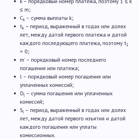
k – порядковый номер платежа, поэтому 1 ≤ k
≤ m;
C
– сумма выплаты k;
k
t
– период, выраженный в годах или долях
k
лет, между датой первого платежа и датой
каждого последующего платежа, поэтому t
1
= 0;
m’ – порядковый номер последнего
погашения или платежа;
l – порядковый номер погашения или
уплаченных комиссий;
D
– сумма погашения или уплаченных
l
комиссий;
S
– период, выраженный в годах или долях
l
лет, между датой первого изъятия и датой
каждого погашения или уплаты
комиссионных.