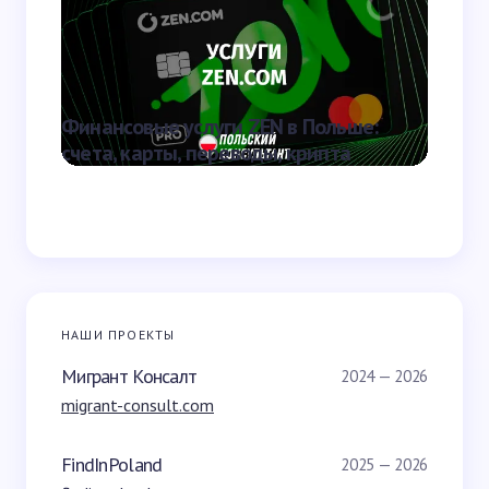
Отправить
Финансовые услуги ZEN в Польше:
Больни
счета, карты, переводы, крипта
прави
НАШИ ПРОЕКТЫ
Мигрант Консалт
2024 — 2026
migrant-consult.com
FindInPoland
2025 — 2026