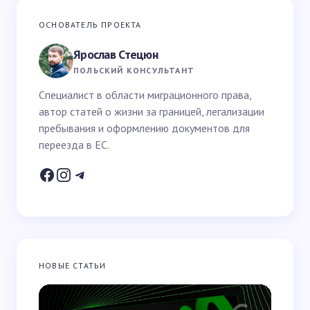
Ваш адрес email не будет опубликован.
Обязательные
ОСНОВАТЕЛЬ ПРОЕКТА
поля помечены
*
Ярослав Стецюн
Ваше имя *
ПОЛЬСКИЙ КОНСУЛЬТАНТ
Специалист в области миграционного права,
автор статей о жизни за границей, легализации
Email *
пребывания и оформлению документов для
переезда в ЕС.
Ваш вопрос *
НОВЫЕ СТАТЬИ
Запомнить имя и email для следующих
комментариев