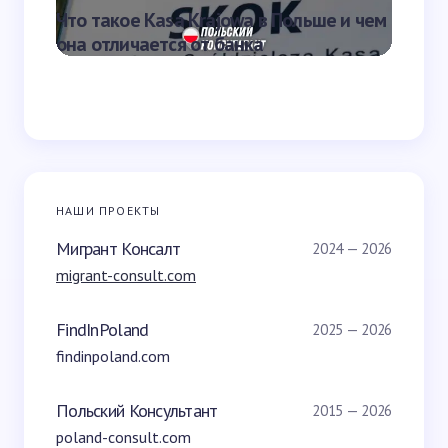
Что такое Kasa Krajowa в Польше и чем
Что та
она отличается от банка
переве
НАШИ ПРОЕКТЫ
Мигрант Консалт
2024 — 2026
migrant-consult.com
FindInPoland
2025 — 2026
findinpoland.com
Польский Консультант
2015 — 2026
poland-consult.com