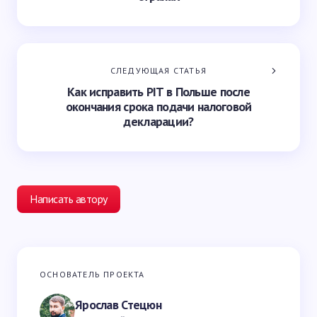
СЛЕДУЮЩАЯ СТАТЬЯ
Как исправить PIT в Польше после
окончания срока подачи налоговой
декларации?
Написать автору
Ваш адрес email не будет опубликован.
Обязательные
ОСНОВАТЕЛЬ ПРОЕКТА
поля помечены
*
Ярослав Стецюн