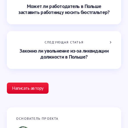
Может ли работодатель в Польше
заставить работницу носить бюстгальтер?
СЛЕДУЮЩАЯ СТАТЬЯ
Законно ли увольнение из-за ликвидации
должности в Польше?
Написать автору
Ваш адрес email не будет опубликован.
Обязательные
ОСНОВАТЕЛЬ ПРОЕКТА
поля помечены
*