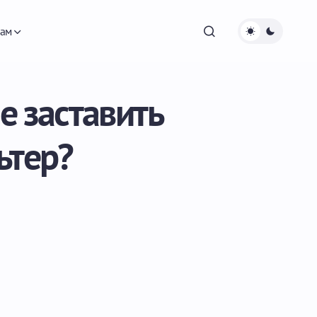
ам
е заставить
ьтер?