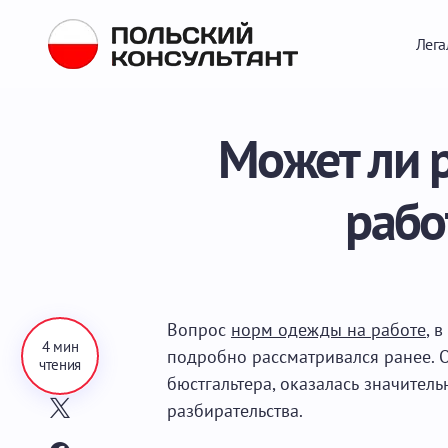
Лега
Может ли р
рабо
Вопрос
норм одежды на работе
, 
4 мин
подробно рассматривался ранее. О
чтения
бюстгальтера, оказалась значитель
разбирательства.