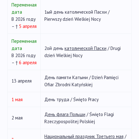
Переменная
дата
1ый день католической Пасхи /
В 2026 году
Pierwszy dzień Wielkiej Nocy
– †
5 апреля
Переменная
дата
2ой день
католической Пасхи
/ Drugi
В 2026 году
dzień Wielkiej Nocy
– †
6 апреля
День памяти Катыни / Dzień Pamięci
13 апреля
Ofiar Zbrodni Katyńskiej
1 мая
День труда / Święto Pracy
День флага Польши
/ Święto Flagi
2 мая
Rzeczypospolitej Polskiej
Национальный праздник Третьего мая
/