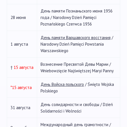
День памяти Познаньского июня 1956
28 июня
года / Narodowy Dzień Pamięci
Poznańskiego Czerwca 1956
День памяти Варшавского восстания
/
1 августа
Narodowy Dzień Pamięci Powstania
Warszawskiego
Вознесение Пресвятой Девы Марии /
†
15 августа
Wniebowzięcie Najświętszej Maryi Panny
День Войска польского
/ Święto Wojska
*15 августа
Polskiego
День солидарности и свободы / Dzień
31 августа
Solidarności i Wolności
Международный день грамотности /