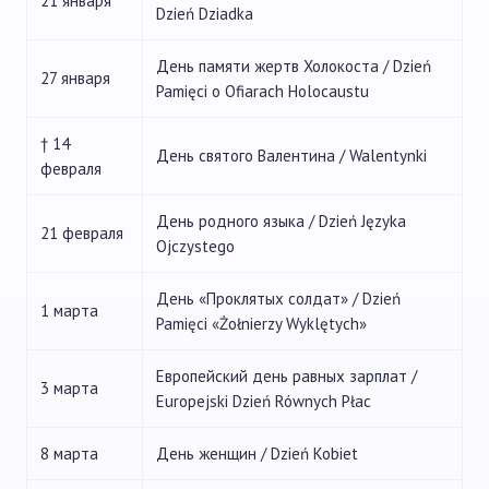
21 января
Dzień Dziadka
День памяти жертв Холокоста / Dzień
27 января
Pamięci o Ofiarach Holocaustu
† 14
День святого Валентина / Walentynki
февраля
День родного языка / Dzień Języka
21 февраля
Ojczystego
День «Проклятых солдат» / Dzień
1 марта
Pamięci «Żołnierzy Wyklętych»
Европейский день равных зарплат /
3 марта
Europejski Dzień Równych Płac
8 марта
День женщин / Dzień Kobiet