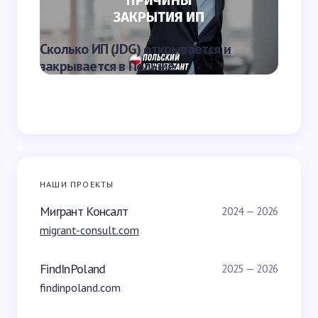
Что яв
Сколько ИП (JDG) открывается и
наказа
закрывается в Польше
Польш
НАШИ ПРОЕКТЫ
Мигрант Консалт
2024 — 2026
migrant-consult.com
FindInPoland
2025 — 2026
findinpoland.com