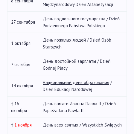
8 сентября
Międzynarodowy Dzień Alfabetyzacji
День подпольного государства / Dzień
27 сентября
Podziemnego Państwa Polskiego
День пожилых людей / Dzień Osób
1 октября
Starszych
День достойной зарплаты / Dzień
7 октября
Godnej Płacy
Национальный день образования
/
14 октября
Dzień Edukacji Narodowej
† 16
День памяти Иоанна Павла II / Dzień
октября
Papieża Jana Pawła II
†
1 ноября
День всех святых
/ Wszystkich Świętych