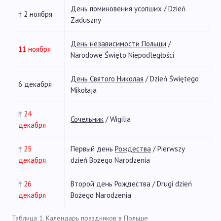
День поминовения усопших / Dzień
† 2 ноября
Zaduszny
День независимости Польши
/
11 ноября
Narodowe Święto Niepodległości
День Святого Николая
/ Dzień Świętego
6 декабря
Mikołaja
†
24
Сочельник
/ Wigilia
декабря
†
25
Первый день
Рождества
/ Pierwszy
декабря
dzień Bożego Narodzenia
†
26
Второй день Рождества / Drugi dzień
декабря
Bożego Narodzenia
Таблица 1. Календарь праздников в Польше