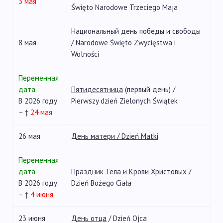
3 мая
Święto Narodowe Trzeciego Maja
Национальный день победы и свободы
8 мая
/ Narodowe Święto Zwycięstwa i
Wolności
Переменная
дата
Пятидесятница
(первый день) /
В 2026 году
Pierwszy dzień Zielonych Świątek
– †
24 мая
26 мая
День матери / Dzień Matki
Переменная
дата
Праздник Тела и Крови Христовых
/
В 2026 году
Dzień Bożego Ciała
– †
4 июня
23 июня
День отца
/ Dzień Ojca