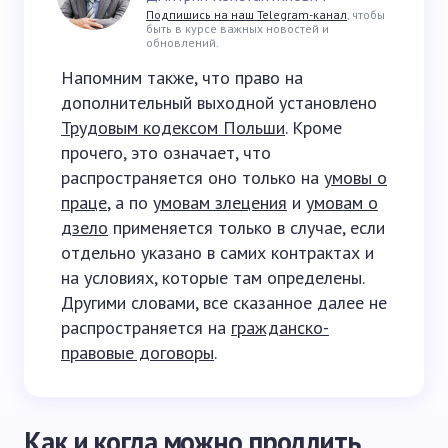
Подпишись на наш Telegram-канал
, чтобы
быть в курсе важных новостей и
обновлений.
Напомним также, что право на
дополнительный выходной установлено
Трудовым кодексом Польши
. Кроме
прочего, это означает, что
распространяется оно только на
умовы о
праце
, а по
умовам злецения
и
умовам о
дзело
применяется только в случае, если
отдельно указано в самих контрактах и
на условиях, которые там определены.
Другими словами, все сказанное далее не
распространяется на
гражданско-
правовые договоры
.
Как и когда можно продлить