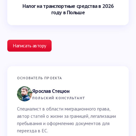
Налог на транспортные средства в 2026
году в Польше
Написать автору
Ваш адрес email не будет опубликован.
Обязательные
ОСНОВАТЕЛЬ ПРОЕКТА
поля помечены
*
Ярослав Стецюн
Ваше имя *
ПОЛЬСКИЙ КОНСУЛЬТАНТ
Специалист в области миграционного права,
автор статей о жизни за границей, легализации
Email *
пребывания и оформлению документов для
переезда в ЕС.