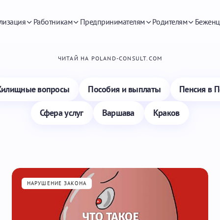
лизация
Работникам
Предпринимателям
Родителям
Беженц
ЧИТАЙ НА POLAND-CONSULT.COM
илищные вопросы
Пособия и выплаты
Пенсия в 
Сфера услуг
Варшава
Краков
НАРУШЕНИЕ ЗАКОНА