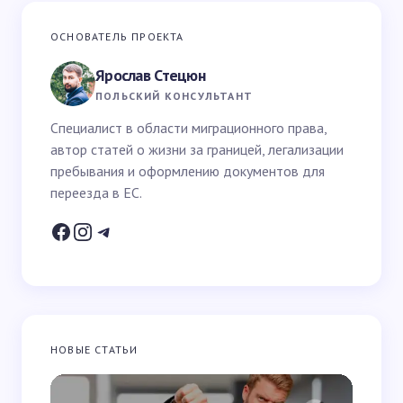
Ваш адрес email не будет опубликован.
Обязательные
ОСНОВАТЕЛЬ ПРОЕКТА
поля помечены
*
Ярослав Стецюн
Ваше имя *
ПОЛЬСКИЙ КОНСУЛЬТАНТ
Специалист в области миграционного права,
автор статей о жизни за границей, легализации
Email *
пребывания и оформлению документов для
переезда в ЕС.
Ваш вопрос *
НОВЫЕ СТАТЬИ
Запомнить имя и email для следующих
комментариев