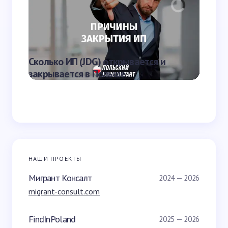
Отправить
Что яв
Сколько ИП (JDG) открывается и
наказа
закрывается в Польше
Польш
НАШИ ПРОЕКТЫ
Мигрант Консалт
2024 — 2026
migrant-consult.com
FindInPoland
2025 — 2026