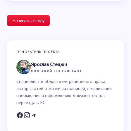
Написать автору
Ваш адрес email не будет опубликован.
Обязательные
ОСНОВАТЕЛЬ ПРОЕКТА
поля помечены
*
Ярослав Стецюн
Ваше имя *
ПОЛЬСКИЙ КОНСУЛЬТАНТ
Специалист в области миграционного права,
автор статей о жизни за границей, легализации
Email *
пребывания и оформлению документов для
переезда в ЕС.
Ваш вопрос *