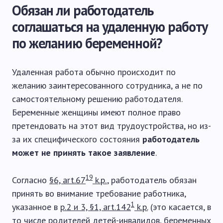
Обязан ли работодатель
соглашаться на удаленную работу
по желанию беременной?
Удаленная работа обычно происходит по
желанию заинтересованного сотрудника, а не по
самостоятельному решению работодателя.
Беременные женщины имеют полное право
претендовать на этот вид трудоустройства, но из-
за их специфического состояния
работодатель
может не принять такое заявление
.
19
Согласно
§6, art.67
k.p.
, работодатель обязан
принять во внимание требование работника,
1
указанное в
p.2 и 3, §1, art.142
k.p.
(это касается, в
то числе родителей детей-инвалидов, беременных