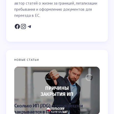
автор статей о жизни за границей, легализации
Email *
пребывания и оформлению документов для
переезда в ЕС.
Ваш вопрос *
НОВЫЕ СТАТЬИ
Запомнить имя и email для следующих
комментариев
Отправить
Что яв
Сколько ИП (JDG) открывается и
наказа
закрывается в Польше
Польш