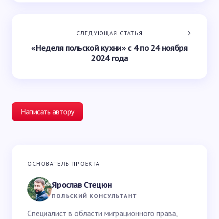
СЛЕДУЮЩАЯ СТАТЬЯ
«Неделя польской кухни» с 4 по 24 ноября
2024 года
Написать автору
Ваш адрес email не будет опубликован.
Обязательные
ОСНОВАТЕЛЬ ПРОЕКТА
поля помечены
*
Ярослав Стецюн
Ваше имя *
ПОЛЬСКИЙ КОНСУЛЬТАНТ
Специалист в области миграционного права,