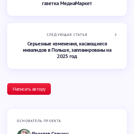
газетка МедиаМаркет
СЛЕДУЮЩАЯ СТАТЬЯ
Серьезные изменения, касающиеся
инвалидов в Польше, запланированы на
2025 год
Написать автору
Ваш адрес email не будет опубликован.
Обязательные
ОСНОВАТЕЛЬ ПРОЕКТА
поля помечены
*
Ярослав Стецюн