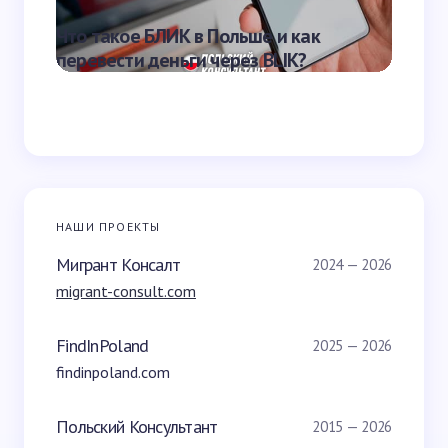
Что такое БЛИК в Польше и как
Зарпла
перевести деньги через BLIK?
получ
НАШИ ПРОЕКТЫ
Мигрант Консалт
2024 — 2026
migrant-consult.com
FindInPoland
2025 — 2026
findinpoland.com
Польский Консультант
2015 — 2026