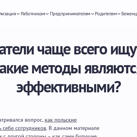
лизация
Работникам
Предпринимателям
Родителям
Беженц
атели чаще всего ищу
акие методы являютс
эффективными?
атривался вопрос,
как польские
ь себе сотрудников
. В данном материале
м с другой стороны – как сами будущие