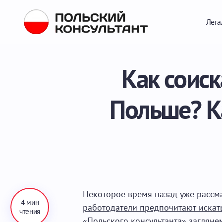
Лега
Как соиск
Польше? К
Некоторое время назад уже рассм
4 мин
работодатели предпочитают искат
чтения
«Польского консультанта» загляне