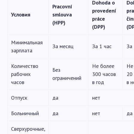
Dohoda o
Do
Pracovní
provedení
pr
Условия
smlouva
práce
čin
(HPP)
(DPP)
(D
Минимальная
За месяц
За 1 час
За 
зарплата
Количество
Не более
Не
Без
рабочих
300 часов
20
ограничений
часов
в год
в 
Отпуск
да
нет
Больничный
да
нет
да
Сверхурочные,