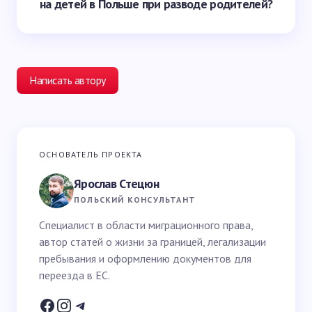
на детей в Польше при разводе родителей?
Написать автору
Ваш адрес email не будет опубликован.
Обязательные
ОСНОВАТЕЛЬ ПРОЕКТА
поля помечены
*
Ярослав Стецюн
Ваше имя *
ПОЛЬСКИЙ КОНСУЛЬТАНТ
Специалист в области миграционного права,
автор статей о жизни за границей, легализации
Email *
пребывания и оформлению документов для
переезда в ЕС.
Ваш вопрос *