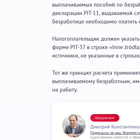
выплачиваемых пособий по безраб
декларации PIT-11, выдаваемой сл
безработице необходимо платить 
Налогоплательщик должен указать 
форме PIT-37 в строке «Inne źródł
источники, не указанные в строках
Тот же принцип расчета применяе
выплачиваемому безработным, им
на работу.
Консультант
Дмитрий Константино
Подпишись на наш Telegram-
курсе важных новостей и обн