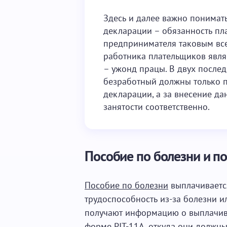
Здесь и далее важно понимать
декларации – обязанность пла
предпринимателя таковым всег
работника плательщиков являе
– ужонд працы. В двух послед
безработный должны только п
декларации, а за внесение да
занятости соответственно.
Пособие по болезни и п
Пособие по болезни
выплачиваетс
трудоспособность из-за болезни и
получают информацию о выплачив
форме PIT-11A, откуда они должны 