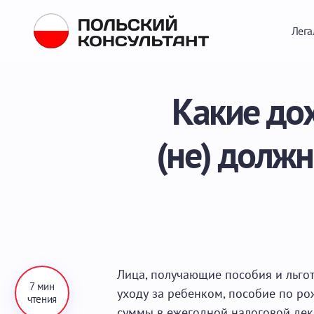
Лега
Какие дох
(не) долж
Лица, получающие пособия и льгот
7 мин
уходу за ребенком, пособие по ро
чтения
суммы в ежегодной налоговой дек