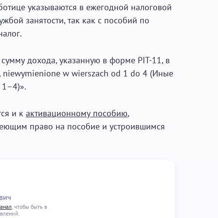
отице указываются в ежегодной налоговой
ужбой занятости, так как с пособий по
налог.
сумму дохода, указанную в форме PIT-11, в
a, niewymienione w wierszach od 1 do 4 (Иные
 1–4)».
тся и к
активационному пособию
,
еющим право на пособие и устроившимся
вич
канал
, чтобы быть в
овлений.