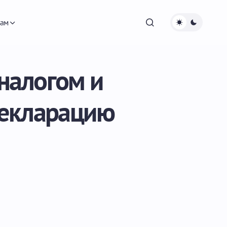
ам
 налогом и
декларацию