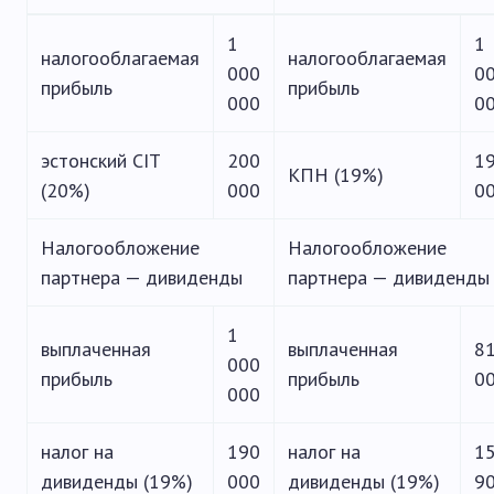
1
1
налогооблагаемая
налогооблагаемая
000
0
прибыль
прибыль
000
0
эстонский CIT
200
1
КПН (19%)
(20%)
000
0
Налогообложение
Налогообложение
партнера — дивиденды
партнера — дивиденды
1
выплаченная
выплаченная
8
000
прибыль
прибыль
0
000
налог на
190
налог на
1
дивиденды (19%)
000
дивиденды (19%)
9