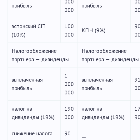
000
0
прибыль
прибыль
000
0
эстонский CIT
100
9
КПН (9%)
(10%)
000
0
Налогообложение
Налогообложение
партнера — дивиденды
партнера — дивиденды
1
выплаченная
выплаченная
9
000
прибыль
прибыль
0
000
налог на
190
налог на
1
дивиденды (19%)
000
дивиденды (19%)
9
снижение налога
90
—