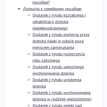
пособия?
Доплаты к семейному пособию
Dodatek z tytułu kształcenia i
rehabilitacji dziecka
niepełnosprawnego
Dodatek z tytułu podjęcia przez
dziecko nauki w szkole poza
miejscem zamieszkania
Dodatek z tytułu rozpoczęcia
roku szkolnego
Dodatek z tytułu samotnego
wychowywania dziecka
Dodatek z tytułu urodzenia
dziecka
Dodatek z tytułu wychowywania
dziecka w rodzinie wielodzietnej
Dodatek z tytułu opieki nad