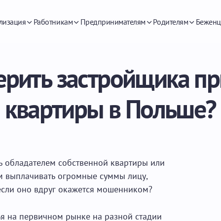
лизация
Работникам
Предпринимателям
Родителям
Беженц
ерить застройщика пр
квартиры в Польше?
ть обладателем собственной квартиры или
ем выплачивать огромные суммы лицу,
если оно вдруг окажется мошенником?
ья на первичном рынке на разной стадии