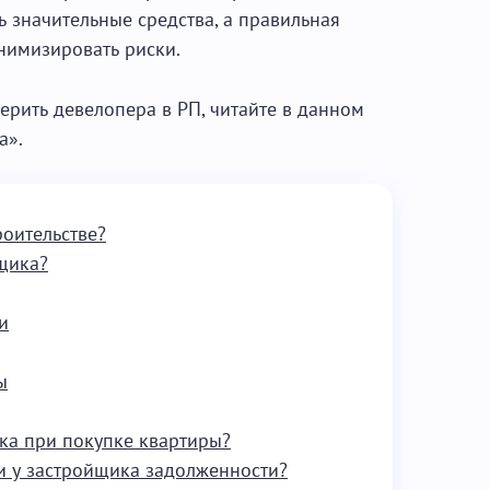
ь значительные средства, а правильная
нимизировать риски.
верить девелопера в РП, читайте в данном
а».
роительстве?
щика?
и
ы
ка при покупке квартиры?
ли у застройщика задолженности?