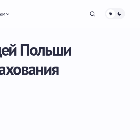
ам
цей Польши
рахования