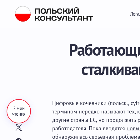
Лега
Работающи
сталкива
Цифровые кочевники (польск., cy
2 мин
термином нередко называют тех, к
чтения
другие страны ЕС, но продолжать 
работодателя. Пока вводятся
новы
обнаружилась серьезная проблема 