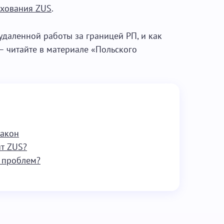
ахования ZUS
.
даленной работы за границей РП, и как
– читайте в материале «Польского
закон
т ZUS?
ь проблем?