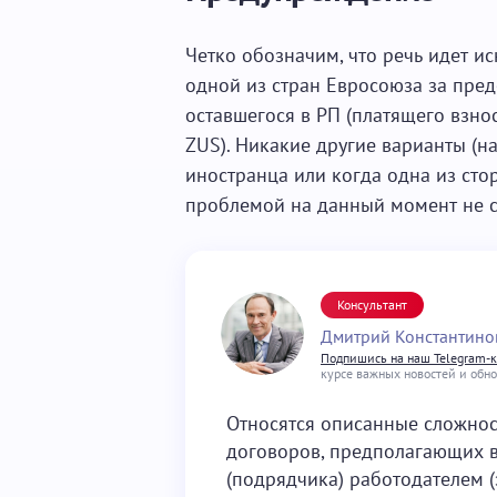
Четко обозначим, что речь идет и
одной из стран Евросоюза за пре
оставшегося в РП (платящего взно
ZUS). Никакие другие варианты (н
иностранца или когда одна из сто
проблемой на данный момент не с
Консультант
Дмитрий Константино
Подпишись на наш Telegram-
курсе важных новостей и обн
Относятся описанные сложнос
договоров, предполагающих в
(подрядчика) работодателем (