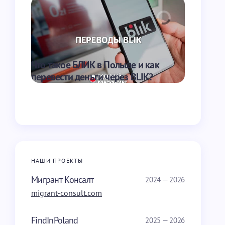
Что такое БЛИК в Польше и как
Зарплата 
перевести деньги через BLIK?
получить
НАШИ ПРОЕКТЫ
Мигрант Консалт
2024 — 2026
migrant-consult.com
FindInPoland
2025 — 2026