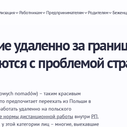
лизация
Работникам
Предпринимателям
Родителям
Беженц
е удаленно за грани
ются с проблемой ст
frowych nomadów) – таким красивым
то предпочитает переехать из Польши в
работать удаленно на польского
е нормы дистанционной работы
внутри
РП
,
у этой категории лиц – многие, выехавшие