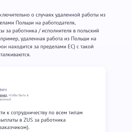
сключительно о случаях удаленной работы из
делами Польши на работодателя,
сы за работника / исполнителя в польский
апример, удаленная работа из Польши на
рон находится за пределами ЕС) с такой
талкиваются.
вич
канал
, чтобы быть в
овлений.
ти к сотрудничеству по всем типам
ыплаты в ZUS за работника
заказчиком).