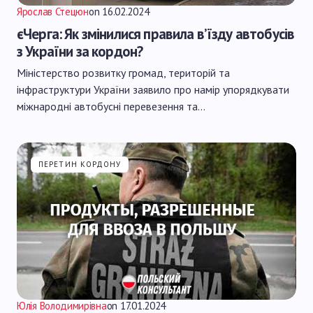
Ярослав Стецюн
on
16.02.2024
єЧерга: Як змінилися правила в’їзду автобусів
з України за кордон?
Міністерство розвитку громад, територій та
інфраструктури України заявило про намір упорядкувати
міжнародні автобусні перевезення та…
ПЕРЕТИН КОРДОНУ
Юлія Володимирівна
on
17.01.2024