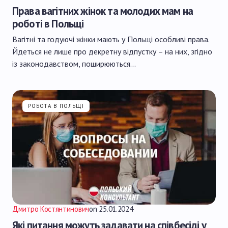
Права вагітних жінок та молодих мам на
роботі в Польщі
Вагітні та годуючі жінки мають у Польщі особливі права.
Йдеться не лише про декретну відпустку – на них, згідно
із законодавством, поширюються…
РОБОТА В ПОЛЬЩІ
Дмитро Костянтинович
on
25.01.2024
Які питання можуть задавати на співбесіді у