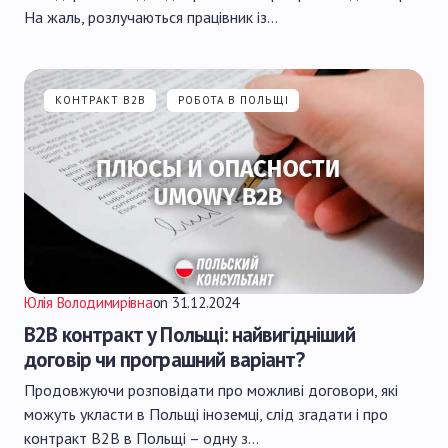
На жаль, розлучаються працівник із…
КОНТРАКТ B2B
РОБОТА В ПОЛЬЩІ
Юлія Володимирівна
on
31.12.2024
B2B контракт у Польщі: найвигідніший
договір чи програшний варіант?
Продовжуючи розповідати про можливі договори, які
можуть укласти в Польщі іноземці, слід згадати і про
контракт B2B в Польщі – одну з…