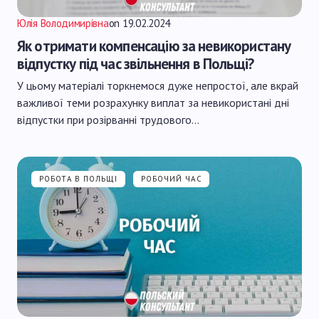
Юлія Володимирівна
on
19.02.2024
Як отримати компенсацію за невикористану
відпустку під час звільнення в Польщі?
У цьому матеріалі торкнемося дуже непростої, але вкрай
важливої теми розрахунку виплат за невикористані дні
відпустки при розірванні трудового…
РОБОТА В ПОЛЬЩІ
РОБОЧИЙ ЧАС