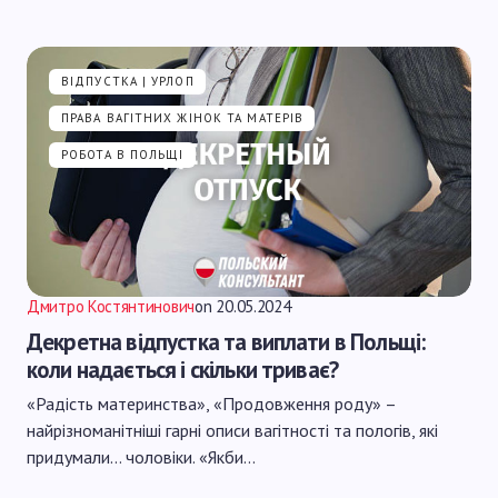
ВІДПУСТКА | УРЛОП
ПРАВА ВАГІТНИХ ЖІНОК ТА МАТЕРІВ
РОБОТА В ПОЛЬЩІ
Дмитро Костянтинович
on
20.05.2024
Декретна відпустка та виплати в Польщі:
коли надається і скільки триває?
«Радість материнства», «Продовження роду» –
найрізноманітніші гарні описи вагітності та пологів, які
придумали… чоловіки. «Якби…