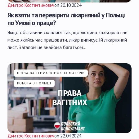
Дмитро Костянтинович
on
20.10.2024
Як взяти та перевірити лікарняний у Польщі
по Умові о праце?
Якщо обставини склалися так, що людина захворіла і не
може якийсь час працювати, лікар виписує їй лікарняний
лист. Загалом це знайома багатьом…
ПРАВА ВАГІТНИХ ЖІНОК ТА МАТЕРІВ
РОБОТА В ПОЛЬЩІ
Дмитро Костянтинович
on
22.04.2024