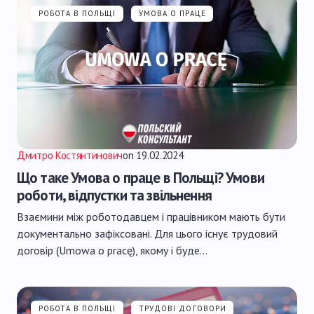
РОБОТА В ПОЛЬЩІ
УМОВА О ПРАЦЕ
Дмитро Костянтинович
on
19.02.2024
Що таке Умова о праце в Польщі? Умови
роботи, відпустки та звільнення
Взаємини між роботодавцем і працівником мають бути
документально зафіксовані. Для цього існує трудовий
договір (Umowa o pracę), якому і буде…
РОБОТА В ПОЛЬЩІ
ТРУДОВІ ДОГОВОРИ