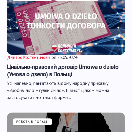
Дмитро Костянтинович
on
25.05.2024
Цивільно-правовий договір Umowa o dzieło
(Умова о дзело) в Польщі
Усі, напевно, пам’ятають відому народну приказку:
«Зробив діло – гуляй сміло». Її зміст цілком можна
застосувати і до такої форми…
РОБОТА В ПОЛЬЩІ