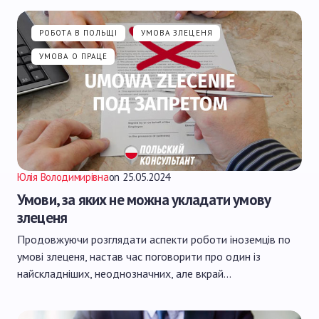
РОБОТА В ПОЛЬЩІ
УМОВА ЗЛЕЦЕНЯ
УМОВА О ПРАЦЕ
Юлія Володимирівна
on
25.05.2024
Умови, за яких не можна укладати умову
злеценя
Продовжуючи розглядати аспекти роботи іноземців по
умові злеценя, настав час поговорити про один із
найскладніших, неоднозначних, але вкрай…