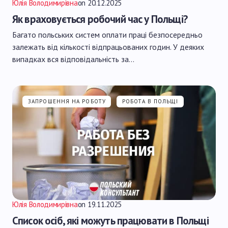
Юлія Володимирівна
on
20.12.2025
Як враховується робочий час у Польщі?
Багато польських систем оплати праці безпосередньо
залежать від кількості відпрацьованих годин. У деяких
випадках вся відповідальність за…
ЗАПРОШЕННЯ НА РОБОТУ
РОБОТА В ПОЛЬЩІ
Юлія Володимирівна
on
19.11.2025
Список осіб, які можуть працювати в Польщі