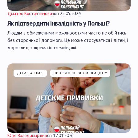
Дмитро Костянтинович
on
25.05.2024
Як підтвердити інвалідність у Польщі?
Людям з обмеженими можливостями часто не обійтись
без сторонньої допомоги. Це може стосуватися і дітей, і
дорослих, зокрема іноземців, які…
ДІТИ ТА СІМ'Я
ПРО ЗДОРОВ'Я І МЕДИЦИНУ
Юлія Володимирівна
on
12.01.2026