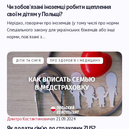
Чи зобов’язані іноземці робити щеплення
своїм дітям у Польщі?
Нерідко, говорячи про іноземців (у тому числі про норми
Спеціального закону для українських біженців або інші
норми, пов’язані з…
ДІТИ ТА СІМ'Я
ПРО ЗДОРОВ'Я І МЕДИЦИНУ
Дмитро Костянтинович
on
21.09.2024
Як додати сім’ю до страховки ZUS?