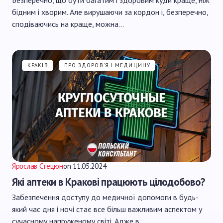
Безперечно, що бути багатим і здоровим куди краще, ніж
бідним і хворим. Але вирушаючи за кордон і, безперечно,
сподіваючись на краще, можна…
КРАКІВ
ПРО ЗДОРОВ'Я І МЕДИЦИНУ
Ярослав Стецюн
on
11.05.2024
Які аптеки в Кракові працюють цілодобово?
Забезпечення доступу до медичної допомоги в будь-
який час дня і ночі стає все більш важливим аспектом у
сучасному напруженому світі. Адже в…