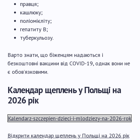
правця;
кашлюку;
поліомієліту;
гепатиту В;
туберкульозу.
Варто знати, що біженцям надаються і
безкоштовні вакцини від COVID-19, однак вони не
є обов’язковими.
Календар щеплень у Польщі на
2026 рік
Kalendarz-szczepien-dzieci-i-mlodziezy-na-2026-rok
Відкрити календар щеплень у Польщі на 2026 рік