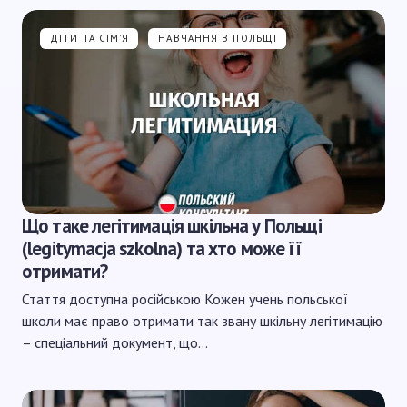
ДІТИ ТА СІМ'Я
НАВЧАННЯ В ПОЛЬЩІ
Що таке легітимація шкільна у Польщі
(legitymacja szkolna) та хто може її
отримати?
Стаття доступна російською Кожен учень польської
школи має право отримати так звану шкільну легітимацію
– спеціальний документ, що…