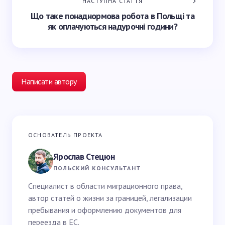
НАСТУПНА СТАТТЯ
Що таке понаднормова робота в Польщі та
як оплачуються надурочні години?
Написати автору
Ваша e-mail адреса не оприлюднюватиметься.
ОСНОВАТЕЛЬ ПРОЕКТА
Обов’язкові поля позначені
*
Ярослав Стецюн
Ваше імʼя *
ПОЛЬСКИЙ КОНСУЛЬТАНТ
Специалист в области миграционного права,
автор статей о жизни за границей, легализации
Email *
пребывания и оформлению документов для
переезда в ЕС.