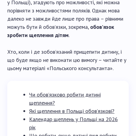
у Польщі), згадують про можливості, які можна
порівняти з можливостями поляків. Однак мова
далеко не завжди йде лише про права – рівними
можуть бути й обов’язки, зокрема,
обов’язок
зробити щеплення дітям
.
Хто, коли і де зобов’язаний прищепити дитину, і
що буде якщо не виконати цю вимогу – читайте у
цьому матеріалі «Польського консультанта».
Чи обов’язково робити дитині
щеплення?
Які щеплення в Польщі обов’язкові?
Календар щеплень у Польщі на 2026
рік
Що робити, якщо дитині вже робили