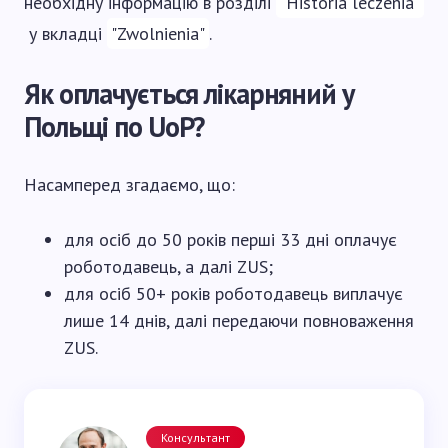
необхідну інформацію в розділі
"Historia leczenia"
у вкладці
"Zwolnienia"
.
Як оплачується лікарняний у
Польщі по UoP?
Насамперед згадаємо, що:
для осіб до 50 років перші 33 дні оплачує
роботодавець, а далі ZUS;
для осіб 50+ років роботодавець виплачує
лише 14 днів, далі передаючи повноваження
ZUS.
Консультант