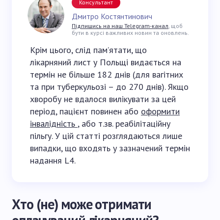
Консультант
Дмитро Костянтинович
Підпишись на наш Telegram-канал
, щоб
бути в курсі важливих новин та оновлень.
Крім цього, слід пам’ятати, що
лікарняний лист у Польщі видається на
термін не більше 182 днів (для вагітних
та при туберкульозі – до 270 днів). Якщо
хворобу не вдалося вилікувати за цей
період, пацієнт повинен або
оформити
інвалідність
, або т.зв. реабілітаційну
пільгу. У цій статті розглядаються лише
випадки, що входять у зазначений термін
надання L4.
Хто (не) може отримати