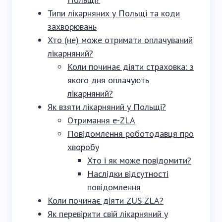
Типи лікарняних у Польщі та коди
захворювань
Хто (не) може отримати оплачуваний
лікарняний?
Коли починає діяти страховка: з
якого дня оплачують
лікарняний?
Як взяти лікарняний у Польщі?
Отримання e-ZLA
Повідомлення роботодавця про
хворобу
Хто і як може повідомити?
Наслідки відсутності
повідомлення
Коли починає діяти ZUS ZLA?
Як перевірити свій лікарняний у