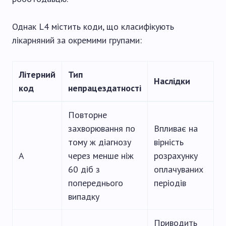
Однак L4 містить коди, що класифікують
лікарняний за окремими групами:
Літерний
Тип
Наслідки
код
непрацездатності
Повторне
захворювання по
Впливає на
тому ж діагнозу
вірність
A
через менше ніж
розрахунку
60 діб з
оплачуваних
попереднього
періодів
випадку
Приводить