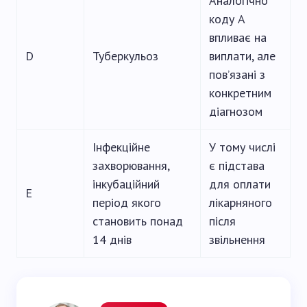
Аналогічно
коду А
впливає на
D
Туберкульоз
виплати, але
пов’язані з
конкретним
діагнозом
Інфекційне
У тому числі
захворювання,
є підстава
інкубаційний
для оплати
E
період якого
лікарняного
становить понад
після
14 днів
звільнення