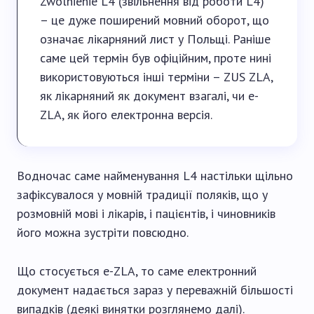
Zwolnienie L4 (звільнення від роботи L4)
– це дуже поширений мовний оборот, що
означає лікарняний лист у Польщі. Раніше
саме цей термін був офіційним, проте нині
використовуються інші терміни – ZUS ZLA,
як лікарняний як документ взагалі, чи e-
ZLA, як його електронна версія.
Водночас саме найменування L4 настільки щільно
зафіксувалося у мовній традиції поляків, що у
розмовній мові і лікарів, і пацієнтів, і чиновників
його можна зустріти повсюдно.
Що стосується e-ZLA, то саме електронний
документ надається зараз у переважній більшості
випадків (деякі винятки розглянемо далі).