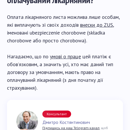
оплачуваний лікарняний?
Оплата лікарняного листа можлива лише особам,
які виплачують зі своїх доходів
внески до ZUS
,
іменовані ubezpieczenie chorobowe (składka
chorobowe або просто chorobowa).
Нагадаємо, що по
умові о праце
цей платіж є
обов’язковим, а значить усі, хто має даний тип
договору за умовчанням, мають право на
оплачуваний лікарняний (з дня початку дії
страхування).
Консультант
Дмитро Костянтинович
Підпишись на наш Telegram-канал
, щоб