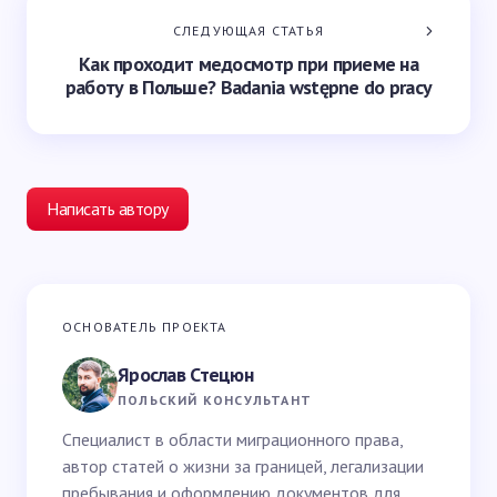
СЛЕДУЮЩАЯ СТАТЬЯ
Как проходит медосмотр при приеме на
работу в Польше? Badania wstępne do pracy
Написать автору
Ваш адрес email не будет опубликован.
Обязательные
ОСНОВАТЕЛЬ ПРОЕКТА
поля помечены
*
Ярослав Стецюн
Ваше имя *
ПОЛЬСКИЙ КОНСУЛЬТАНТ
Специалист в области миграционного права,
автор статей о жизни за границей, легализации
Email *
пребывания и оформлению документов для