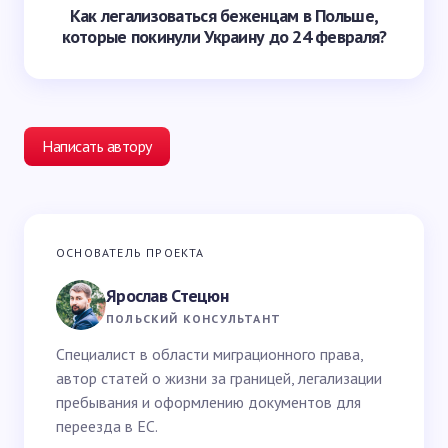
Как легализоваться беженцам в Польше,
которые покинули Украину до 24 февраля?
Написать автору
Ваш адрес email не будет опубликован.
Обязательные
ОСНОВАТЕЛЬ ПРОЕКТА
поля помечены
*
Ярослав Стецюн
Ваше имя *
ПОЛЬСКИЙ КОНСУЛЬТАНТ
Специалист в области миграционного права,
автор статей о жизни за границей, легализации
Email *
пребывания и оформлению документов для
переезда в ЕС.