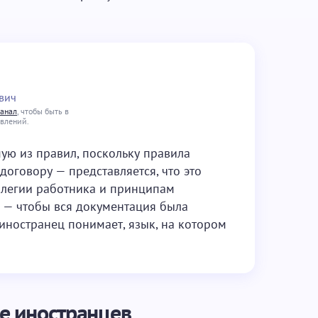
вич
канал
, чтобы быть в
овлений.
мую из правил, поскольку правила
договору — представляется, что это
илегии работника и принципам
 — чтобы вся документация была
иностранец понимает, язык, на котором
е иностранцев