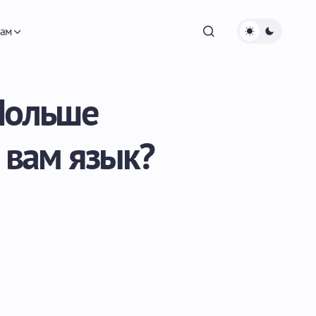
ам
Польше
 вам язык?