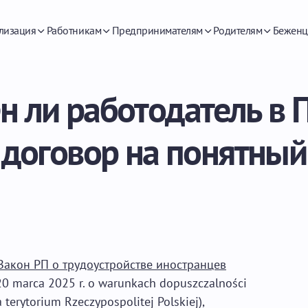
лизация
Работникам
Предпринимателям
Родителям
Беженц
н ли работодатель в 
 договор на понятный
Закон РП о трудоустройстве иностранцев
20 marca 2025 r. o warunkach dopuszczalności
erytorium Rzeczypospolitej Polskiej),