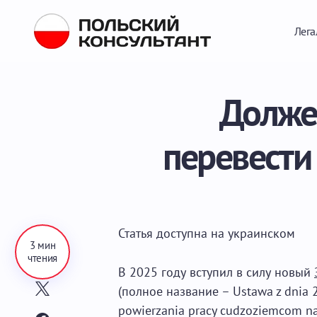
Лега
Долже
перевести
Статья доступна на
украинском
3 мин
чтения
В 2025 году вступил в силу новый
(полное название – Ustawa z dnia 
powierzania pracy cudzoziemcom na t