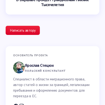
Тысячелетия
Написать автору
Ваш адрес email не будет опубликован.
Обязательные
ОСНОВАТЕЛЬ ПРОЕКТА
поля помечены
*
Ярослав Стецюн
Ваше имя *
ПОЛЬСКИЙ КОНСУЛЬТАНТ
Специалист в области миграционного права,
автор статей о жизни за границей, легализации
Email *
пребывания и оформлению документов для
переезда в ЕС.