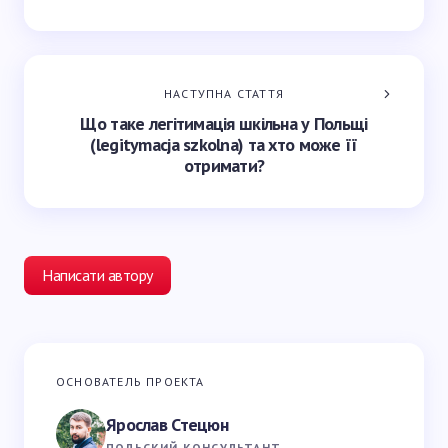
НАСТУПНА СТАТТЯ
Що таке легітимація шкільна у Польщі
(legitymacja szkolna) та хто може її
отримати?
Написати автору
Ваша e-mail адреса не оприлюднюватиметься.
ОСНОВАТЕЛЬ ПРОЕКТА
Обов’язкові поля позначені
*
Ярослав Стецюн
Ваше імʼя *
ПОЛЬСКИЙ КОНСУЛЬТАНТ