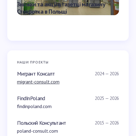
Знижки та акції в газетці магазину
Газетк
Стокротка в Польщі
Media 
НАШИ ПРОЕКТЫ
Мигрант Консалт
2024 — 2026
migrant-consult.com
FindInPoland
2025 — 2026
findinpoland.com
Польский Консультант
2015 — 2026
poland-consult.com