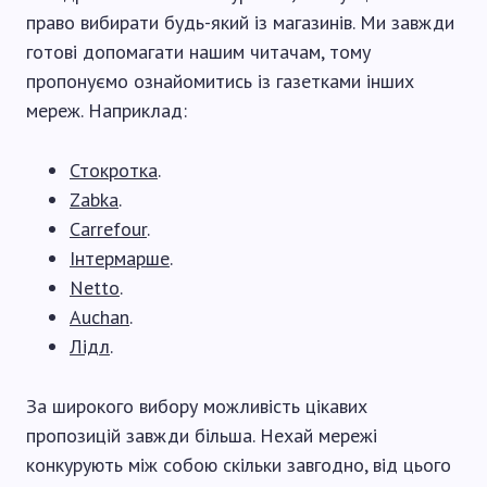
право вибирати будь-який із магазинів. Ми завжди
готові допомагати нашим читачам, тому
пропонуємо ознайомитись із газетками інших
мереж. Наприклад:
Стокротка
.
Zabka
.
Carrefour
.
Інтермарше
.
Netto
.
Auchan
.
Лідл
.
За широкого вибору можливість цікавих
пропозицій завжди більша. Нехай мережі
конкурують між собою скільки завгодно, від цього