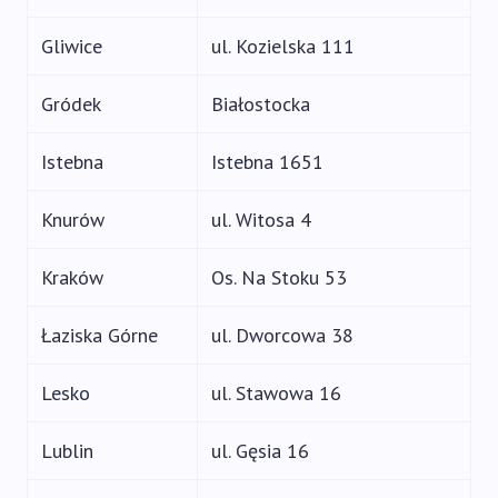
Gliwice
ul. Kozielska 111
Gródek
Białostocka
Istebna
Istebna 1651
Knurów
ul. Witosa 4
Kraków
Os. Na Stoku 53
Łaziska Górne
ul. Dworcowa 38
Lesko
ul. Stawowa 16
Lublin
ul. Gęsia 16