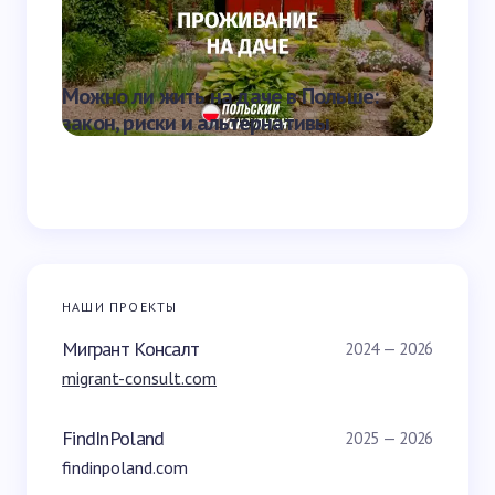
Можно ли жить на даче в Польше:
Скольк
закон, риски и альтернативы
школе
НАШИ ПРОЕКТЫ
Мигрант Консалт
2024 — 2026
migrant-consult.com
FindInPoland
2025 — 2026
findinpoland.com