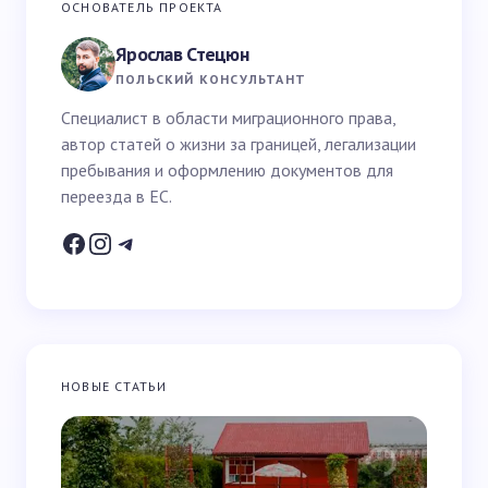
Ваш адрес email не будет опубликован.
Обязательные
ОСНОВАТЕЛЬ ПРОЕКТА
поля помечены
*
Ярослав Стецюн
Ваше имя *
ПОЛЬСКИЙ КОНСУЛЬТАНТ
Специалист в области миграционного права,
автор статей о жизни за границей, легализации
Email *
пребывания и оформлению документов для
переезда в ЕС.
Ваш вопрос *
НОВЫЕ СТАТЬИ
Запомнить имя и email для следующих
комментариев
Отправить