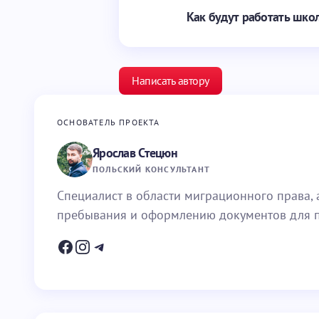
Как будут работать шко
Написать автору
ОСНОВАТЕЛЬ ПРОЕКТА
Ярослав Стецюн
Ваш адрес email не будет опубликован.
ПОЛЬСКИЙ КОНСУЛЬТАНТ
Ваше имя *
Специалист в области миграционного права, а
пребывания и оформлению документов для п
Ваш вопрос *