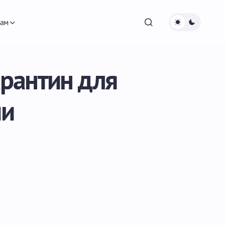
ам
арантин для
ши