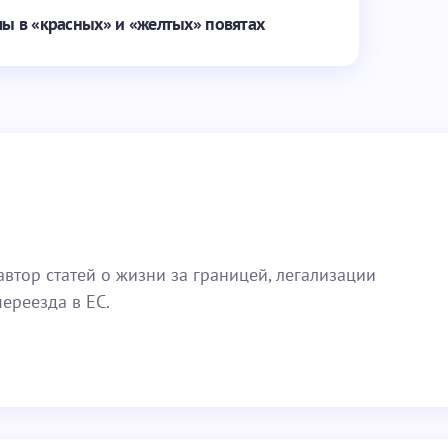
лы в «красных» и «желтых» повятах
Обязательные поля помечены
*
Email *
втор статей о жизни за границей, легализации
ереезда в ЕС.