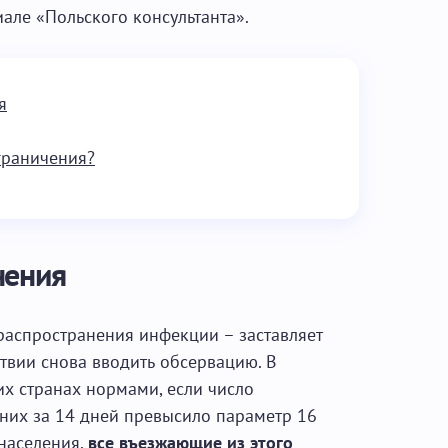
але «Польского консультанта».
я
граничения?
нения
распространения инфекции – заставляет
атвии снова вводить обсервацию. В
их странах нормами, если число
них за 14 дней превысило параметр 16
 населения,
все въезжающие из этого