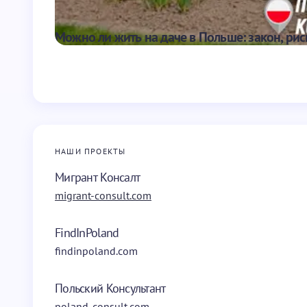
Можно ли жить на даче в Польше: закон, рис
НАШИ ПРОЕКТЫ
Мигрант Консалт
migrant-consult.com
FindInPoland
findinpoland.com
Польский Консультант
poland-consult.com