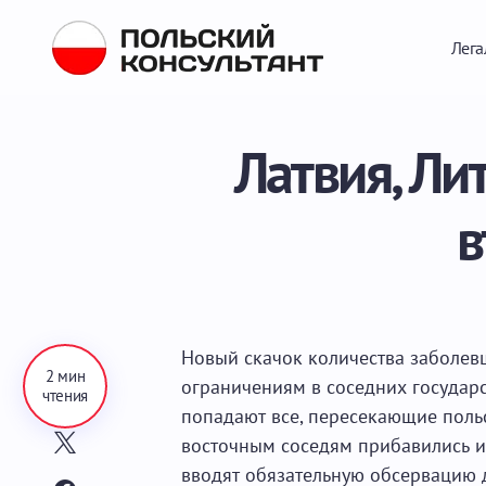
Лега
Латвия, Ли
в
Новый скачок количества заболев
2 мин
ограничениям в соседних государ
чтения
попадают все, пересекающие польс
восточным соседям прибавились и 
вводят обязательную обсервацию д