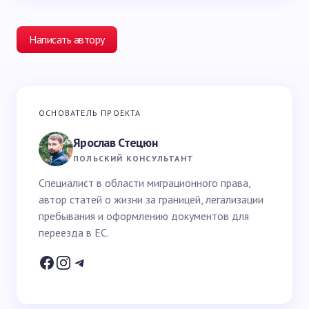
Написать автору
Ваш адрес email не будет опубликован.
Обязательные
ОСНОВАТЕЛЬ ПРОЕКТА
поля помечены
*
Ярослав Стецюн
Ваше имя *
ПОЛЬСКИЙ КОНСУЛЬТАНТ
Специалист в области миграционного права,
автор статей о жизни за границей, легализации
Email *
пребывания и оформлению документов для
переезда в ЕС.
Ваш вопрос *