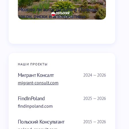
Можно ли жить на даче в Польше:
Сколько с
закон, риски и альтернативы
школе в 
НАШИ ПРОЕКТЫ
Мигрант Консалт
2024 — 2026
migrant-consult.com
FindInPoland
2025 — 2026
findinpoland.com
Польский Консультант
2015 — 2026