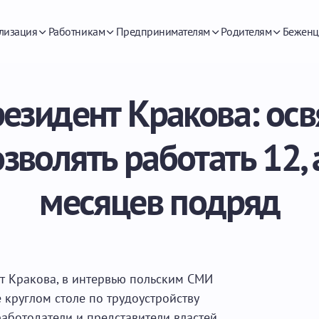
лизация
Работникам
Предпринимателям
Родителям
Беженц
езидент Кракова: ос
зволять работать 12, 
месяцев подряд
нт Кракова, в интервью польским СМИ
 круглом столе по трудоустройству
работодатели и представители властей