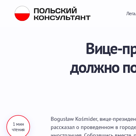
Лега
Вице-пр
должно по
Bogusław Kośmider, вице-президе
1 мин
рассказал о проведенном в городе
чтения
иностранцев. Собравшись вместе, 