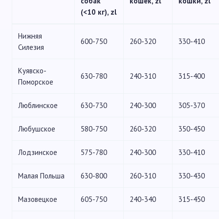
собак
кошек, zl
кошки, zl
(<10 кг), zl
Нижняя
600-750
260-320
330-410
Силезия
Куявско-
630-780
240-310
315-400
Поморское
Люблинское
630-730
240-300
305-370
Любушское
580-750
260-320
350-450
Лодзинское
575-780
240-300
330-410
Малая Польша
630-800
260-310
330-430
Мазовецкое
605-750
240-340
315-450