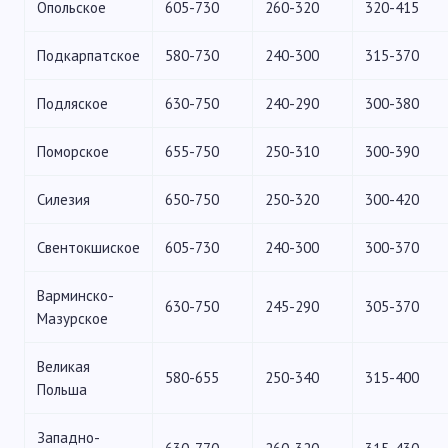
Опольское
605-730
260-320
320-415
Подкарпатское
580-730
240-300
315-370
Подляское
630-750
240-290
300-380
Поморское
655-750
250-310
300-390
Силезия
650-750
250-320
300-420
Свентокшиское
605-730
240-300
300-370
Варминско-
630-750
245-290
305-370
Мазурское
Великая
580-655
250-340
315-400
Польша
Западно-