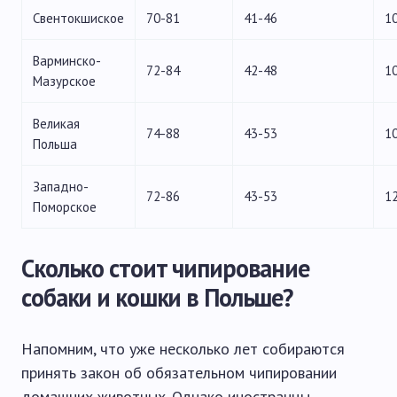
Свентокшиское
70-81
41-46
1
Варминско-
72-84
42-48
1
Мазурское
Великая
74-88
43-53
1
Польша
Западно-
72-86
43-53
1
Поморское
Сколько стоит чипирование
собаки и кошки в Польше?
Напомним, что уже несколько лет собираются
принять закон об обязательном чипировании
домашних животных. Однако иностранцы,