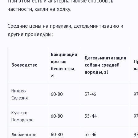
При этом есть и альтернативные способы, в
частности, капли на холку.
Средние цены на прививки, дегельминтизацию и
другие процедуры:
Вакцинация
Дегельминтизация
против
П
Воеводство
собаки средней
бешенства,
в
породы, zl
zl
Нижняя
60-80
37-46
9
Силезия
Куявско-
60-80
35-44
9
Поморское
Люблинское
60-80
35-46
9