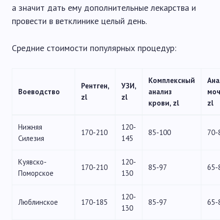
а значит дать ему дополнительные лекарства и
провести в ветклинике целый день.
Средние стоимости популярных процедур:
Комплексный
Ана
Рентген,
УЗИ,
Воеводство
анализ
моч
zl
zl
крови, zl
zl
Нижняя
120-
170-210
85-100
70-
Силезия
145
Куявско-
120-
170-210
85-97
65-
Поморское
130
120-
Люблинское
170-185
85-97
65-
130