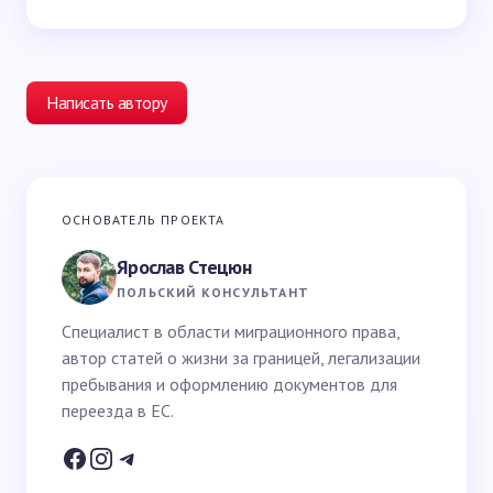
Написать автору
Ваш адрес email не будет опубликован.
Обязательные
ОСНОВАТЕЛЬ ПРОЕКТА
поля помечены
*
Ярослав Стецюн
Ваше имя *
ПОЛЬСКИЙ КОНСУЛЬТАНТ
Специалист в области миграционного права,
автор статей о жизни за границей, легализации
Email *
пребывания и оформлению документов для
переезда в ЕС.
Ваш вопрос *