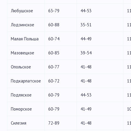
Любушское
63-79
44-53
1
Лодзинское
60-88
35-51
1
Малая Польша
60-74
44-49
1
Мазовецкое
60-85
39-54
1
Опольское
60-77
41-48
1
Подкарпатское
60-72
41-48
1
Подляское
60-79
44-53
1
Поморское
60-79
41-49
1
Силезия
72-89
41-48
1