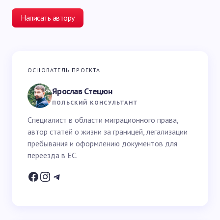
Написать автору
Ваш адрес email не будет опубликован.
Обязательные
ОСНОВАТЕЛЬ ПРОЕКТА
поля помечены
*
Ярослав Стецюн
Ваше имя *
ПОЛЬСКИЙ КОНСУЛЬТАНТ
Специалист в области миграционного права,
автор статей о жизни за границей, легализации
Email *
пребывания и оформлению документов для
переезда в ЕС.
Ваш вопрос *