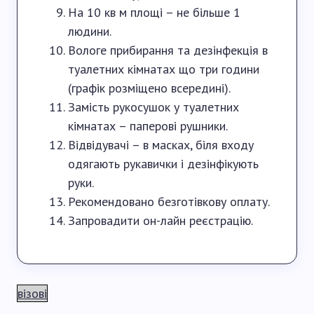
На 10 кв м площі – не більше 1
людини.
Вологе прибирання та дезінфекція в
туалетних кімнатах що три години
(графік розміщено всередині).
Замість рукосушок у туалетних
кімнатах – паперові рушники.
Відвідувачі – в масках, біля входу
одягають рукавички і дезінфікують
руки.
Рекомендовано безготівкову оплату.
Запровадити он-лайн реєстрацію.
візові