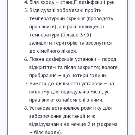
Біля входу – станції дезінфекції рук.
Відвідувачі зобов’язані пройти
температурний скринінг (проводять
працівники), а в разі підвищеної
температури (більше 37,5) –
залишити територію та звернутися
до сімейного лікаря.
Повна дезінфекція установи – перед
відкриттям та після закриття; вологе
прибирання – що чотири години.
Вимоги до діяльності установи – на
видному для відвідувачів місці; усі
працівники ознайомлені з ними.
Установа встановлює розмітку для
забезпечення дистанції між
відвідувачами не менше 2 м (зокрема
– біля входу).