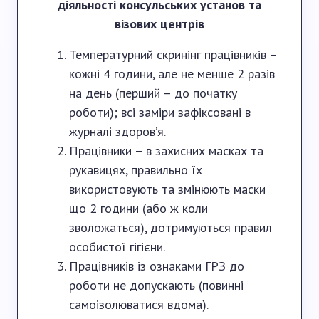
діяльності консульських установ та
візових центрів
Температурний скринінг працівників –
кожні 4 години, але не менше 2 разів
на день (перший – до початку
роботи); всі заміри зафіксовані в
журналі здоров’я.
Працівники – в захисних масках та
рукавицях, правильно їх
використовують та змінюють маски
що 2 години (або ж коли
зволожаться), дотримуються правил
особистої гігієни.
Працівників із ознаками ГРЗ до
роботи не допускають (повинні
самоізолюватися вдома).