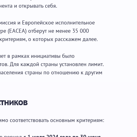
ента и открывать себя.
миссия и Европейское исполнительное
уре (EACEA) отберут не менее 35 000
критериям, о которых расскажем далее.
лет в рамках инициативы было
ов. Для каждой страны установлен лимит.
аселения страны по отношению к другим
стников
имо соответствовать основным критериям:
 в период
с
1 июля 2024 года по 30 июня