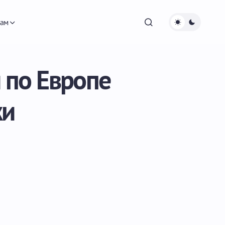
ам
 по Европе
жи