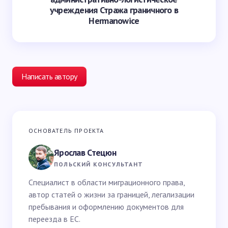
учреждения Стража граничного в
Hermanowice
Написать автору
Ваш адрес email не будет опубликован.
Обязательные
ОСНОВАТЕЛЬ ПРОЕКТА
поля помечены
*
Ярослав Стецюн
Ваше имя *
ПОЛЬСКИЙ КОНСУЛЬТАНТ
Специалист в области миграционного права,
автор статей о жизни за границей, легализации
Email *
пребывания и оформлению документов для
переезда в ЕС.