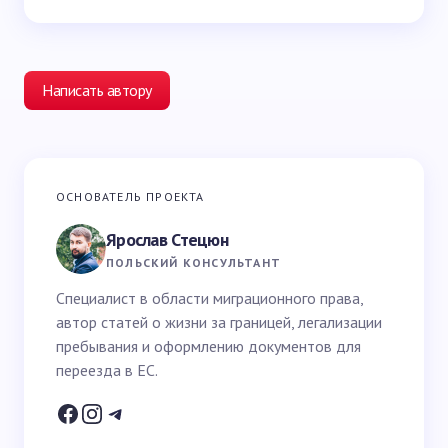
Написать автору
Ваш адрес email не будет опубликован.
Обязательные
ОСНОВАТЕЛЬ ПРОЕКТА
поля помечены
*
Ярослав Стецюн
Ваше имя *
ПОЛЬСКИЙ КОНСУЛЬТАНТ
Специалист в области миграционного права,
автор статей о жизни за границей, легализации
Email *
пребывания и оформлению документов для
переезда в ЕС.
Ваш вопрос *