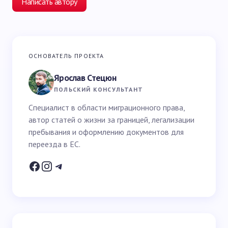
Написать автору
Ваш адрес email не будет опубликован.
Обязательные
ОСНОВАТЕЛЬ ПРОЕКТА
поля помечены
*
Ярослав Стецюн
Ваше имя *
ПОЛЬСКИЙ КОНСУЛЬТАНТ
Специалист в области миграционного права,
автор статей о жизни за границей, легализации
Email *
пребывания и оформлению документов для
переезда в ЕС.
Ваш вопрос *