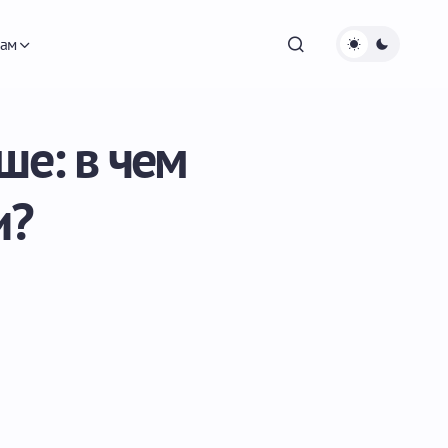
ам
ше: в чем
и?