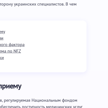
торону украинских специалистов. В чем
ему
ии
ного фактора
ема по NFZ
ки
 приему
ия, регулируемая Национальным фондом
обеспечить доступность медицинских услуг