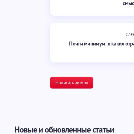
смыс
СЛЕ
Почти минимум: в каких от
Написать автору
Ваш адрес email не будет опубликован.
Новые и обновленные статьи
Ваше имя *