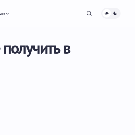
ам
 получить в