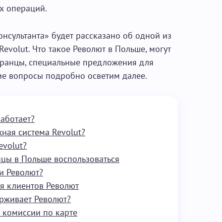
х операций.
нсультанта» будет рассказано об одной из
evolut. Что такое Револют в Польше, могут
странцы, специальные предложения для
ие вопросы подробно осветим далее.
работает?
ная система Revolut?
evolut?
нцы в Польше воспользоваться
и Револют?
я клиентов Револют
рживает Револют?
 комиссии пo карте