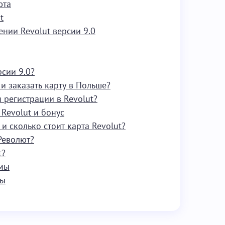
юта
t
нии Revolut версии 9.0
рсии 9.0?
 и заказать карту в Польше?
 регистрации в Revolut?
 Revolut и бонус
 и сколько стоит карта Revolut?
Револют?
t?
емы
сы